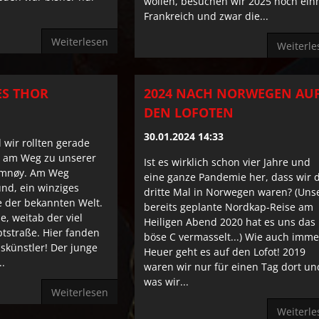
wollen, besuchen wir 2025 noch ein
Frankreich und zwar die...
Weiterlesen
Weiterle
ES THOR
2024 NACH NORWEGEN AU
DEN LOFOTEN
30.01.2024 14:33
 wir rollten gerade
, am Weg zu unserer
Ist es wirklich schon vier Jahre und
amnøy. Am Weg
eine ganze Pandemie her, dass wir 
nd, ein winziges
dritte Mal in Norwegen waren? (Uns
 der bekannten Welt.
bereits geplante Nordkap-Reise am
e, weitab der viel
Heiligen Abend 2020 hat es uns das
tstraße. Hier fanden
böse C vermasselt...) Wie auch imme
askünstler! Der junge
Heuer geht es auf den Lofot! 2019
..
waren wir nur für einen Tag dort un
was wir...
Weiterlesen
Weiterle