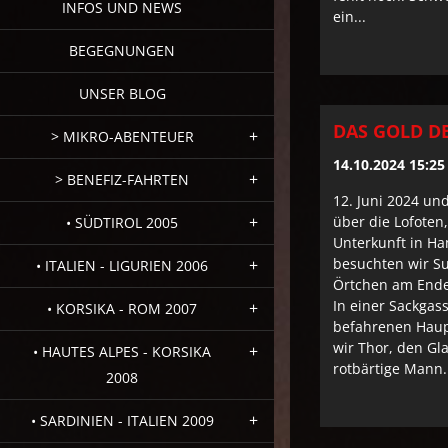
INFOS UND NEWS
ein...
BEGEGNUNGEN
UNSER BLOG
DAS GOLD D
> MIKRO-ABENTEUER
14.10.2024 15:25
> BENEFIZ-FAHRTEN
12. Juni 2024 und
über die Lofoten
• SÜDTIROL 2005
Unterkunft in H
besuchten wir Su
• ITALIEN - LIGURIEN 2006
Örtchen am Ende
In einer Sackgass
• KORSIKA - ROM 2007
befahrenen Haup
wir Thor, den Gl
• HAUTES ALPES - KORSIKA
rotbärtige Mann.
2008
• SARDINIEN - ITALIEN 2009