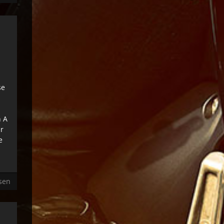
se
n A
r
e
sen