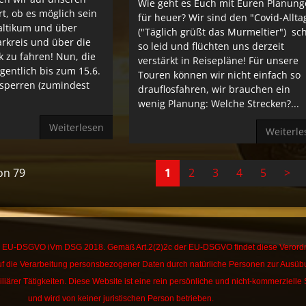
Wie geht es Euch mit Euren Planun
rt, ob es möglich sein
für heuer? Wir sind den "Covid-Allta
altikum und über
("Täglich grüßt das Murmeltier") sc
arkreis und über die
so leid und flüchten uns derzeit
k zu fahren! Nun, die
verstärkt in Reisepläne! Für unsere
gentlich bis zum 15.6.
Touren können wir nicht einfach so
fsperren (zumindest
drauflosfahren, wir brauchen ein
wenig Planung: Welche Strecken?...
Weiterlesen
Weiterle
von 79
1
2
3
4
5
>
die EU-DSGVO iVm DSG 2018. Gemäß Art.2(2)2c der EU-DSGVO findet diese Veror
f die Verarbeitung personsbezogener Daten durch natürliche Personen zur Ausü
liärer Tätigkeiten.
Diese Website ist eine rein persönliche und nicht-kommerzielle 
und wird von keiner juristischen Person betrieben.