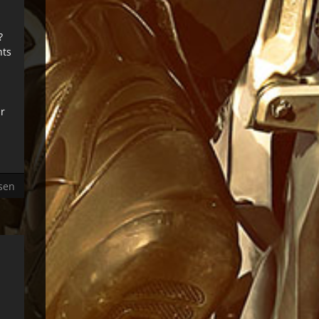
?
hts
hr
sen