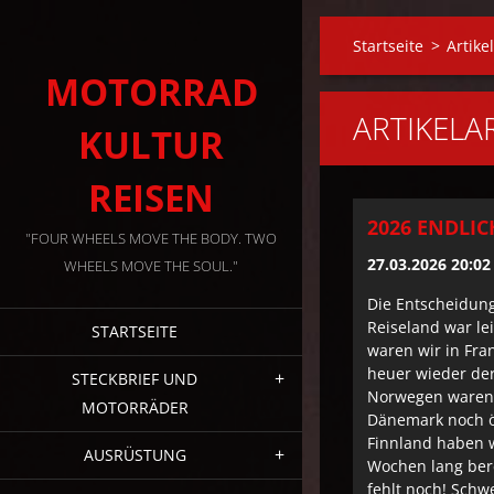
Startseite
>
Artike
MOTORRAD
ARTIKELA
KULTUR
REISEN
2026 ENDLI
"FOUR WHEELS MOVE THE BODY. TWO
27.03.2026 20:02
WHEELS MOVE THE SOUL."
Die Entscheidung
Reiseland war lei
STARTSEITE
waren wir in Fran
heuer wieder der
STECKBRIEF UND
Norwegen waren 
MOTORRÄDER
Dänemark noch ö
Finnland haben w
AUSRÜSTUNG
Wochen lang ber
fehlt noch! Schw