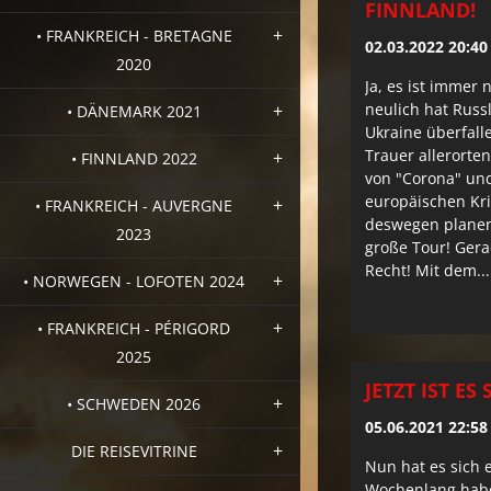
FINNLAND!
• FRANKREICH - BRETAGNE
02.03.2022 20:40
2020
Ja, es ist immer
neulich hat Russ
• DÄNEMARK 2021
Ukraine überfall
Trauer allerorten
• FINNLAND 2022
von "Corona" und
europäischen Kr
• FRANKREICH - AUVERGNE
deswegen planen
2023
große Tour! Gerad
Recht! Mit dem...
• NORWEGEN - LOFOTEN 2024
• FRANKREICH - PÉRIGORD
2025
JETZT IST ES
• SCHWEDEN 2026
05.06.2021 22:58
DIE REISEVITRINE
Nun hat es sich 
Wochenlang habe