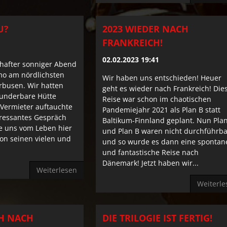
U?
2023 WIEDER NACH
FRANKREICH!
02.02.2023 19:41
mhafter sonniger Abend
mo am nördlichsten
Wir haben uns entschieden! Heuer
rbusen. Wir hatten
geht es wieder nach Frankreich! Die
underbare Hütte
Reise war schon im chaotischen
 Vermieter auftauchte
Pandemiejahr 2021 als Plan B statt
eressantes Gespräch
Baltikum-Finnland geplant. Nun Pla
te uns vom Leben hier
und Plan B waren nicht durchführba
on seinen vielen und
und so wurde es dann eine spontan
und fantastische Reise nach
Dänemark! Jetzt haben wir...
Weiterlesen
Weiterle
CH NACH
DIE TRILOGIE IST FERTIG!