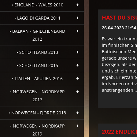
• ENGLAND - WALES 2010
HAST DU SIS
• LAGO DI GARDA 2011
26.04.2023 21:54
• BALKAN - GRIECHENLAND
Es war ein trau
2012
im finnischen Si
Bottnischen Mee
• SCHOTTLAND 2013
gerade unsere w
bezogen, als der
• SCHOTTLAND 2015
und sich ein int
ergab. Er erzähl
• ITALIEN - APULIEN 2016
im Norden und v
anstrengenden...
• NORWEGEN - NORDKAPP
2017
• NORWEGEN - FJORDE 2018
• NORWEGEN - NORDKAPP
2022 ENDLI
2019