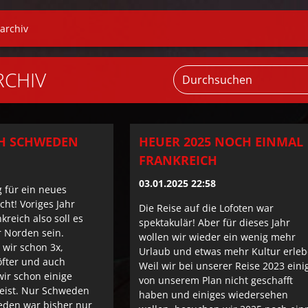
larchiv
RCHIV
CH SCHWEDEN
HEUER 2025 NOCH EINMAL
FRANKREICH
03.01.2025 22:58
 für ein neues
cht! Voriges Jahr
Die Reise auf die Lofoten war
kreich also soll es
spektakulär! Aber für dieses Jahr
 Norden sein.
wollen wir wieder ein wenig mehr
wir schon 3x,
Urlaub und etwas mehr Kultur erleb
fter und auch
Weil wir bei unserer Reise 2023 eini
ir schon einige
von unserem Plan nicht geschafft
eist. Nur Schweden
haben und einiges wiedersehen
eden war bisher nur