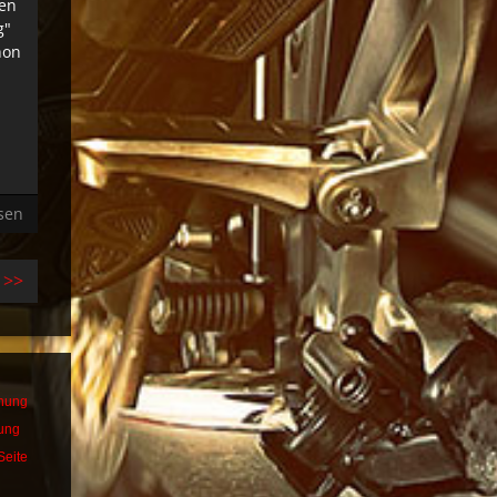
gen
g"
hon
sen
>>
dnung
bung
Seite