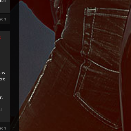
mal
sen
F
das
ere
r.
d
sen