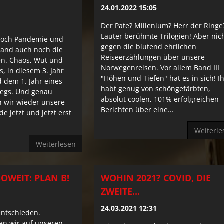
24.01.2022 15:05
Der Pate? Millenium? Herr der Ringe
Lauter berühmte Trilogien! Aber nic
 noch Pandemie und
gegen die blutend ehrlichen
land auch noch die
Reiseerzählungen über unsere
en. Chaos, Wut und
Norwegenreisen. Vor allem Band III
s, in diesem 3. Jahr
"Höhen und Tiefen" hat es in sich! I
 dem 1. Jahr eines
habt genug von schöngefärbten,
iegs. Und genau
absolut coolen, 101% erfolgreichen
 wir wieder unsere
Berichten über eine...
e jetzt und jetzt erst
Weiterle
Weiterlesen
 SOWEIT: PLAN B!
WOHIN 2021? COVID, DIE
ZWEITE...
24.03.2021 12:31
entschieden.
n wir auf unseren