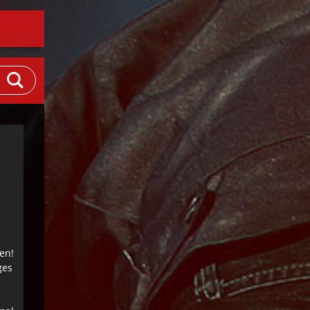
en!
ges