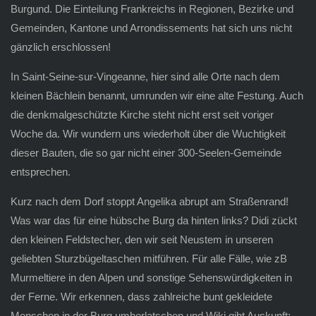
Burgund. Die Einteilung Frankreichs in Regionen, Bezirke und
Gemeinden, Kantone und Arrondissements hat sich uns nicht
gänzlich erschlossen!
In Saint-Seine-sur-Vingeanne, hier sind alle Orte nach dem
kleinen Bächlein benannt, umrunden wir eine alte Festung. Auch
die denkmalgeschützte Kirche steht nicht erst seit voriger
Woche da. Wir wundern uns wiederholt über die Wuchtigkeit
dieser Bauten, die so gar nicht einer 300-Seelen-Gemeinde
entsprechen.
Kurz nach dem Dorf stoppt Angelika abrupt am Straßenrand!
Was war das für eine hübsche Burg da hinten links? Didi zückt
den kleinen Feldstecher, den wir seit Neustem in unseren
geliebten Sturzbügeltaschen mitführen. Für alle Fälle, wie zB
Murmeltiere in den Alpen und sonstige Sehenswürdigkeiten in
der Ferne. Wir erkennen, dass zahlreiche bunt gekleidete
Menschen in der Burg umherlatschen und Wiki gibt Auskunft: