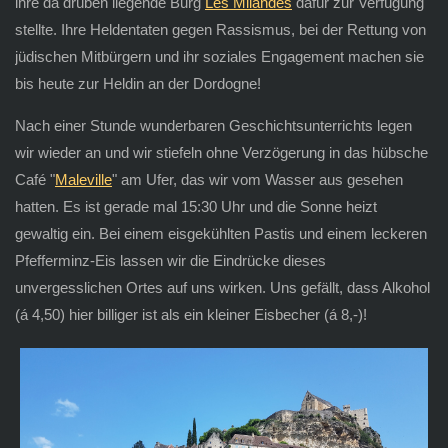
ihre da drüben liegende Burg
Les Milandes
dafür zur Verfügung
stellte. Ihre Heldentaten gegen Rassismus, bei der Rettung von
jüdischen Mitbürgern und ihr soziales Engagement machen sie
bis heute zur Heldin an der Dordogne!
Nach einer Stunde wunderbaren Geschichtsunterrichts legen
wir wieder an und wir stiefeln ohne Verzögerung in das hübsche
Café "
Maleville
" am Ufer, das wir vom Wasser aus gesehen
hatten. Es ist gerade mal 15:30 Uhr und die Sonne heizt
gewaltig ein. Bei einem eisgekühlten Pastis und einem leckeren
Pfefferminz-Eis lassen wir die Eindrücke dieses
unvergesslichen Ortes auf uns wirken. Uns gefällt, dass Alkohol
(á 4,50) hier billiger ist als ein kleiner Eisbecher (á 8,-)!