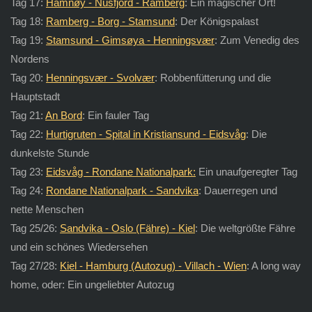
Tag 17:
Hamnøy - Nusfjord - Ramberg
: Ein magischer Ort!
Tag 18:
Ramberg - Borg - Stamsund
: Der Königspalast
Tag 19:
Stamsund - Gimsøya - Henningsvær
: Zum Venedig des
Nordens
Tag 20:
Henningsvær - Svolvær
: Robbenfütterung und die
Hauptstadt
Tag 21:
An Bord
: Ein fauler Tag
Tag 22:
Hurtigruten - Spital in Kristiansund - Eidsvåg
: Die
dunkelste Stunde
Tag 23:
Eidsvåg - Rondane Nationalpark:
Ein unaufgeregter Tag
Tag 24:
Rondane Nationalpark - Sandvika
: Dauerregen und
nette Menschen
Tag 25/26:
Sandvika - Oslo (Fähre) - Kiel
: Die weltgrößte Fähre
und ein schönes Wiedersehen
Tag 27/28:
Kiel - Hamburg (Autozug) - Villach - Wien
: A long way
home, oder: Ein ungeliebter Autozug