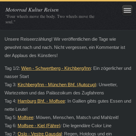
Motorrad Kultur Reisen
"Four wheels move the body. Two wheels move the
soul."
Unsere Reiseerzählung! Wir veröffentlichen die Tage wie
gewohnt nach und nach. Nicht vergessen, ein Kommentar ist
der Applaus des Künstlers!
Tag 1/2:
Wien - Schwertberg - Kirchberg/Inn
: Ein zögerlicher und
nasser Start
Tag 3:
Kirchberg/Inn - München Bhf. (Autozug)
: Unwetter,
Wartezeiten und das Paläozoikum des Zugfahrens
Tag 4:
Hamburg Bhf. - Molfsee
: In Gallien gibts gutes Essen und
nette Leute!
Tag 5:
Molfsee
: Möwen, Menschen, Matsch und Mahlzeit!
Tag 6:
Molfsee - Kiel (Fähre)
:
Die legendäre Color Line
Tag 7:
Oslo - Vestre Gausdal
:
Regen, Hotdogs und ein