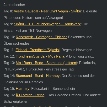
Jahresbecher
Tag 8:
Vestre Gausdal - Peer Gynt Vegen - Skåbu
:
Die erste
Piste, oder: Kulturreisen auf Abwegen!
Tag 9:
Skåbu - TET Jotunheimvegen - Randsverk
: Die
Einsamkeit am TET Norwegen
Tag 10:
Randsverk - Geiranger - Eidsdal:
Bekanntes und
Überraschendes
Tag 11:
Eidsdal - Trondheim/Stjørdal
: Regen in Norwegen
Tag 12:
Trondheim/Stjørdal
- Mo i Rana
: A long, long way...
Tag 13:
Mo i Rana - Bodø - Stamsund (Lofoten)
: Polarkreis,
INTERSPAR, Hurtigruten - ein stressiger Tag!
Tag 14:
Stamsund - Sund - Hamnøy
: Der Schmied und der
Goldkünstler im Paradies
Tag 15:
Hamnøy
: Fotosafari im Sonnenschein
Tag 16:
Å i Lofoten - Reine
: "Das Goldene Dreieck" und andere
Schwierigkeiten