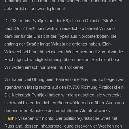
Tankrucksack und man kann sie während der Fahrt nicht lesen.
Jetzt heißt es auswendig lernen!
Die 33 km bis Pyhäjoki auf der E8, die nun Ouluntie "Straße
nach Oulu" heißt, sind wirklich widerlich zu fahren! Wir sind
dankbar für die Umsicht der Typen aus Nordösterbotten, die
entlang der Straße lange Wildzäune errichtet haben. Elch-
Wildwechsel braucht bei diesem Wetter niemand! Zumal wir die
Höchstgeschwindigkeit ständig überschreiten. Seid nicht böse!
Wir wollen einfach nur mehr ins Trockene!
Wir haben viel Übung beim Fahren ohne Navi und so biegen wir
irgendwann lässig rechts auf den Rv790 Richtung Pirttikoski ein.
Die Kleinstadt Pyhäjoki haben wir nicht gesehen, sie versteckt
sich wohl hinter den dichten Birkenwäldern da drüben. Auch von
der enormen Baustelle des umstrittenen Atomkraftwerks
Hanhikivi
sehen wir nichts. Der politisch-juristische Streit mit
Russland, dessen Inhaberbeteiligung erst vor vier Wochen den