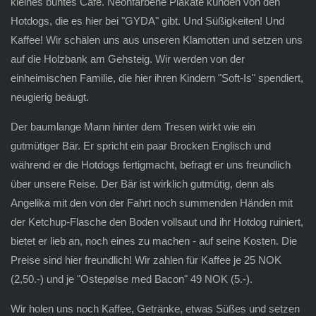
kleines buntes Café. Neonfarbene Plakate künden von den
Hotdogs, die es hier bei "GYDA" gibt. Und Süßigkeiten! Und
Kaffee! Wir schälen uns aus unseren Klamotten und setzen uns
auf die Holzbank am Gehsteig. Wir werden von der
einheimischen Familie, die hier ihren Kindern "Soft-Is" spendiert,
neugierig beäugt.
Der baumlange Mann hinter dem Tresen wirkt wie ein
gutmütiger Bär. Er spricht ein paar Brocken Englisch und
während er die Hotdogs fertigmacht, befragt er uns freundlich
über unsere Reise. Der Bär ist wirklich gutmütig, denn als
Angelika mit den von der Fahrt noch summenden Händen mit
der Ketchup-Flasche den Boden vollsaut und ihr Hotdog ruiniert,
bietet er lieb an, noch eines zu machen - auf seine Kosten. Die
Preise sind hier freundlich! Wir zahlen für Kaffee je 25 NOK
(2,50.-) und je "Ostepølse med Bacon" 49 NOK (5.-).
Wir holen uns noch Kaffee, Getränke, etwas Süßes und setzen