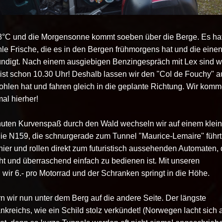
8°C und die Morgensonne kommt soeben über die Berge. Es ha
le Frische, die es in den Bergen frühmorgens hat und die eine
ndigt. Nach einem ausgiebigen Benzingespräch mit Lex sind w
s ist schon 10.30 Uhr! Deshalb lassen wir den "Col de Fouchy" a
hlen hat und fahren gleich in die geplante Richtung. Wir kom
al hierher!
nuten Kurvenspaß durch den Wald wechseln wir auf einem klei
die N159, die schnurgerade zum Tunnel "Maurice-Lemaire" führt
hier und rollen direkt zum futuristisch aussehenden Automaten, 
cht und überraschend einfach zu bedienen ist. Mit unseren
 wir 6.- pro Motorrad und der Schranken springt in die Höhe.
n wir nun unter dem Berg auf die andere Seite. Der längste
nkreichs, wie ein Schild stolz verkündet! (Norwegen lacht sich 