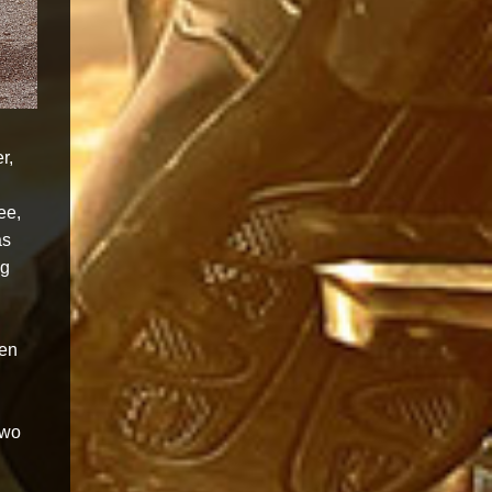
r,
ee,
as
ig
hen
 wo