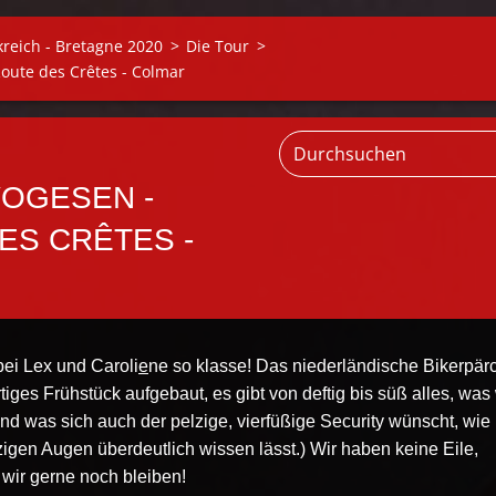
kreich - Bretagne 2020
>
Die Tour
>
oute des Crêtes - Colmar
VOGESEN -
ES CRÊTES -
bei Lex und Caroli
e
ne so klasse! Das niederländische Bikerpär
tiges Frühstück aufgebaut, es gibt von deftig bis süß alles, was 
d was sich auch der pelzige, vierfüßige Security wünscht, wie
zigen Augen überdeutlich wissen lässt.) Wir haben keine Eile,
 wir gerne noch bleiben!