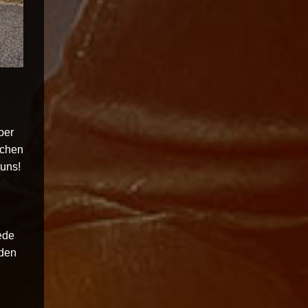
ber
schen
 uns!
,
n
ede
nden