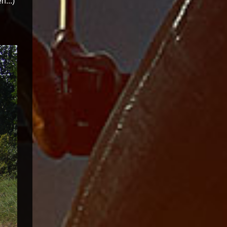
n...)