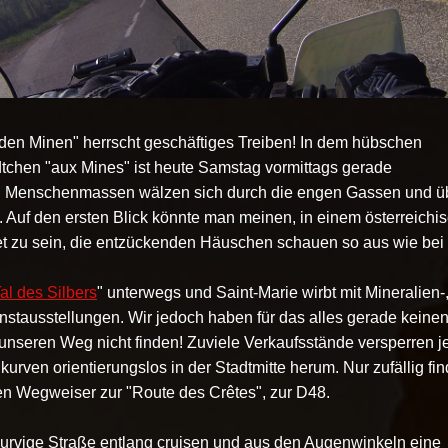
n den Minen" herrscht geschäftiges Treiben! In dem hübschen
tchen "aux Mines" ist heute Samstag vormittags gerade
 Menschenmassen wälzen sich durch die engen Gassen und ü
e. Auf den ersten Blick könnte man meinen, in einem österreichi
t zu sein, die entzückenden Häuschen schauen so aus wie bei
al des Silbers
" unterwegs und Saint-Marie wirbt mit Mineralien-
nstausstellungen. Wir jedoch haben für das alles gerade keine
unseren Weg nicht finden! Zuviele Verkaufsstände versperren j
urven orientierungslos in der Stadtmitte herum. Nur zufällig fi
n Wegweiser zur "Route des Crêtes", zur D48.
urvige Straße entlang cruisen und aus den Augenwinkeln eine