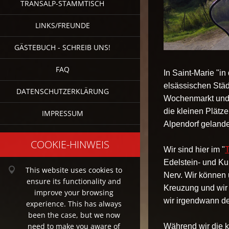
TRANSALP-STAMMTISCH
LINKS/FREUNDE
GÄSTEBUCH - SCHREIB UNS!
FAQ
In Saint-Marie "i
elsässischen Städ
DATENSCHUTZERKLÄRUNG
Wochenmarkt und
die kleinen Plätz
IMPRESSUM
Alpendorf gelande
COOKIE-HINWEIS
Wir sind hier im "
T
Edelstein- und Ku
This website uses cookies to
Nerv. Wir können 
ensure its functionality and
Kreuzung und wir k
improve your browsing
wir irgendwann de
experience. This has always
been the case, but we now
need to make you aware of
Während wir die k