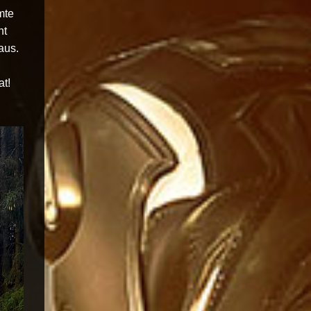
mte
ht
aus.
h
at!