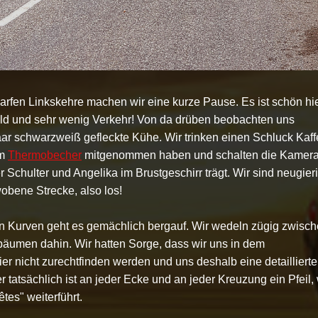
harfen Linkskehre machen wir eine kurze Pause. Es ist schön hie
ald und sehr wenig Verkehr! Von da drüben beobachten uns
aar schwarzweiß gefleckte Kühe. Wir trinken einen Schluck Kaff
em
Thermobecher
mitgenommen haben und schalten die Kamer
er Schulter und Angelika im Brustgeschirr trägt. Wir sind neugier
bene Strecke, also los!
 Kurven geht es gemächlich bergauf. Wir wedeln zügig zwisc
äumen dahin. Wir hatten Sorge, dass wir uns in dem
er nicht zurechtfinden werden und uns deshalb eine detaillierte
r tatsächlich ist an jeder Ecke und an jeder Kreuzung ein Pfeil,
tes" weiterführt.