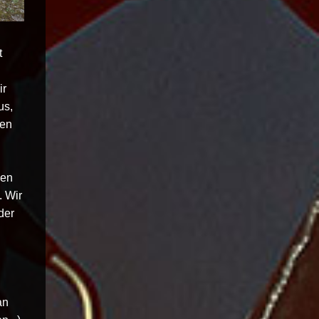
t
n
ir
us,
men
nen
. Wir
der
an