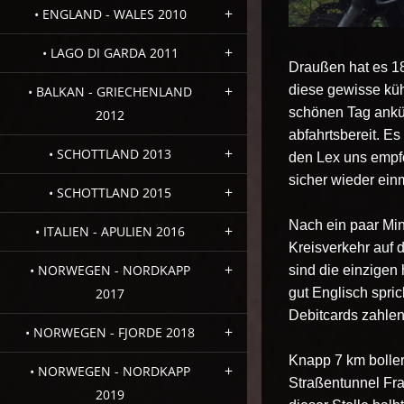
• ENGLAND - WALES 2010
• LAGO DI GARDA 2011
Draußen hat es 1
diese gewisse küh
• BALKAN - GRIECHENLAND
schönen Tag ankü
2012
abfahrtsbereit. E
• SCHOTTLAND 2013
den Lex uns empfo
sicher wieder einm
• SCHOTTLAND 2015
Nach ein paar Mi
• ITALIEN - APULIEN 2016
Kreisverkehr auf 
• NORWEGEN - NORDKAPP
sind die einzigen 
gut Englisch spri
2017
Debitcards zahlen
• NORWEGEN - FJORDE 2018
Knapp 7 km boller
• NORWEGEN - NORDKAPP
Straßentunnel Fra
2019