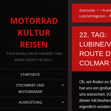
Startseite
>
• Fran
Lubine/Vogesen - R
MOTORRAD
KULTUR
22. TAG:
REISEN
LUBINE/
ROUTE D
"FOUR WHEELS MOVE THE BODY. TWO
WHEELS MOVE THE SOUL."
COLMAR
STARTSEITE
Oh, wir finden es 
STECKBRIEF UND
hat uns ein großar
MOTORRÄDER
uns wünschen. (Un
dieser mit treuher
AUSRÜSTUNG
eigentlich würden