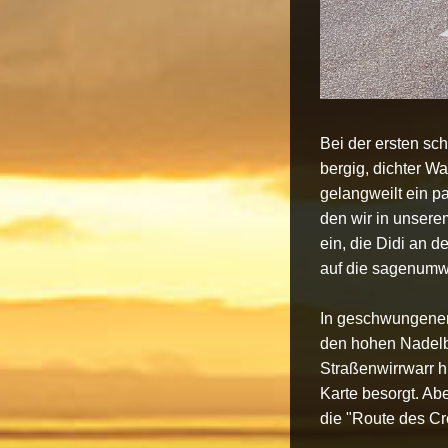
Bei der ersten sc
bergig, dichter W
gelangweilt ein p
den wir in unser
ein, die Didi an d
auf die sagenumwo
In geschwungenen
den hohen Nadelb
Straßenwirrwarr hi
Karte besorgt. Abe
die "Route des Crê