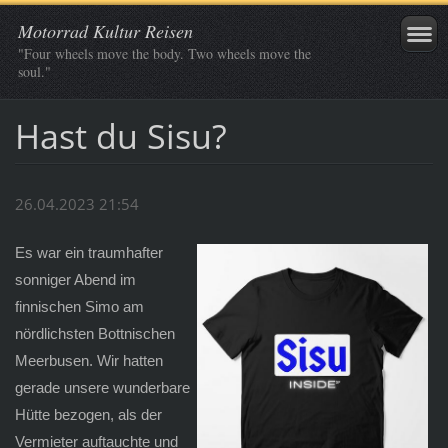
Motorrad Kultur Reisen
"Four wheels move the body. Two wheels move the
soul."
Hast du Sisu?
26.04.2023 21:54
Es war ein traumhafter
sonniger Abend im
finnischen Simo am
nördlichsten Bottnischen
Meerbusen.
Wir hatten
gerade unsere wunderbare
Hütte bezogen, als der
Vermieter auftauchte und