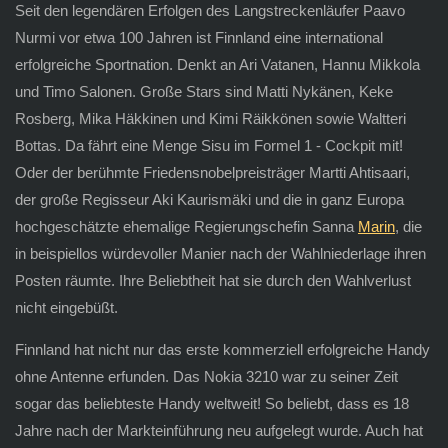
Seit den legendären Erfolgen des Langstreckenläufer Paavo
Nurmi vor etwa 100 Jahren ist Finnland eine international
erfolgreiche Sportnation. Denkt an Ari Vatanen, Hannu Mikkola
und Timo Salonen. Große Stars sind Matti Nykänen, Keke
Rosberg, Mika Häkkinen und Kimi Räikkönen sowie Waltteri
Bottas. Da fährt eine Menge Sisu im Formel 1 - Cockpit mit!
Oder der berühmte Friedensnobelpreisträger Martti Ahtisaari,
der große Regisseur Aki Kaurismäki und die in ganz Europa
hochgeschätzte ehemalige Regierungschefin Sanna
Marin
, die
in beispiellos würdevoller Manier nach der Wahlniederlage ihren
Posten räumte. Ihre Beliebtheit hat sie durch den Wahlverlust
nicht eingebüßt.
Finnland hat nicht nur das erste kommerziell erfolgreiche Handy
ohne Antenne erfunden. Das Nokia 3210 war zu seiner Zeit
sogar das beliebteste Handy weltweit! So beliebt, dass es 18
Jahre nach der Markteinführung neu aufgelegt wurde. Auch hat