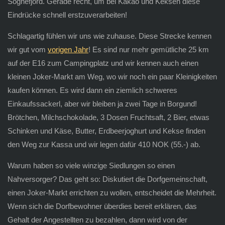
Sognefjord. Gerade recht, um bei Kakao und Keksen diese
Eindrücke schnell erstzuverarbeiten!
Schlagartig fühlen wir uns wie zuhause. Diese Strecke kennen
wir gut vom
vorigen Jahr
! Es sind nur mehr gemütliche 25 km
auf der E16 zum Campingplatz und wir kennen auch einen
kleinen Joker-Markt am Weg, wo wir noch ein paar Kleinigkeiten
kaufen können. Es wird dann ein ziemlich schweres
Einkaufssackerl, aber wir bleiben ja zwei Tage in Borgund!
Brötchen, Milchschokolade, 3 Dosen Fruchtsaft, 2 Bier, etwas
Schinken und Käse, Butter, Erdbeerjoghurt und Kekse finden
den Weg zur Kassa und wir legen dafür 410 NOK (55.-) ab.
Warum haben so viele winzige Siedlungen so einen
Nahversorger? Das geht so: Diskutiert die Dorfgemeinschaft,
einen Joker-Markt errichten zu wollen, entscheidet die Mehrheit.
Wenn sich die Dorfbewohner überdies bereit erklären, das
Gehalt der Angestellten zu bezahlen, dann wird von der