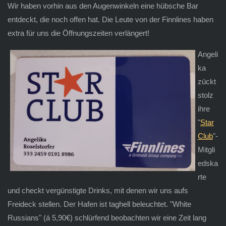
Wir haben vorhin aus den Augenwinkeln eine hübsche Bar
entdeckt, die noch offen hat. Die Leute von der Finnlines haben
extra für uns die Öffnungszeiten verlängert!
Angeli
ka
zückt
stolz
ihre
"
Star
Club
"-
Mitgli
edska
rte
und checkt vergünstigte Drinks, mit denen wir uns aufs
Freideck stellen. Der Hafen ist taghell beleuchtet. "White
Russians" (á 5,90€) schlürfend beobachten wir eine Zeit lang