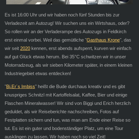
Es ist 16:00 Uhr und wir haben noch fünf Stunden bis zur
Verladezeit am Autozug! Wir suchen uns ein Wirtshaus, oder?
So rollen wir an der Verladerampe des Autozugs in Feldkirch
erst einmal vorbei. Weil das gemütliche "
Gasthaus Krone
", das
wir seit
2020
kennen, erst abends aufsperrt, kurven wir einfach
auf gut Glück etwas herum. Bei 35°C schwitzen wir in unser
Motorradzeug, als wir sieben Kilometer später, in einem kleinen
Industriegebiet etwas entdecken!
"
Bi.Er´s Imbiss
" heißt die Bude durchaus kreativ und es gibt
knuspriges Schnitzl mit Kartoffelsalat, Kaffee, Bier und einige
Flaschen Mineralwasser! Wir sind von Biggi und Erich herzlich
geduldet, als wir Reiseberichte nachschreiben, Fotos auf
Festplatten sichern und tun, was man am Ende einer Reise so
tut. Es ist ein guter und bodenständiger Platz, um eine Tour
ausklingen zu lassen. Wir haben noch so viel Zeit!