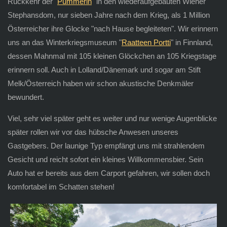
Rückkehr der "
Pummerin
" in den wiederaufgebauten Wiener
Stephansdom, nur sieben Jahre nach dem Krieg, als 1 Million
Österreicher ihre Glocke "nach Hause begleiteten". Wir erinnern
uns an das Winterkriegsmuseum "
Raatteen Portti
" in Finnland,
dessen Mahnmal mit 105 kleinen Glöckchen an 105 Kriegstage
erinnern soll. Auch in Lolland/Dänemark und sogar am Stift
Melk/Österreich haben wir schon akustische Denkmäler
bewundert.
Viel, sehr viel später geht es weiter und nur wenige Augenblicke
später rollen wir vor das hübsche Anwesen unseres
Gastgebers. Der launige Typ empfängt uns mit strahlendem
Gesicht und reicht sofort ein kleines Willkommensbier. Sein
Auto hat er bereits aus dem Carport gefahren, wir sollen doch
komfortabel im Schatten stehen!