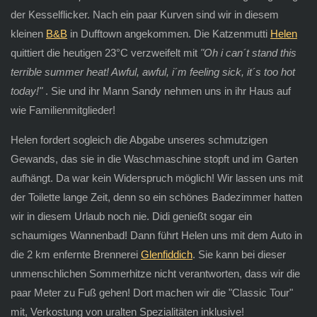
der Kesselflicker. Nach ein paar Kurven sind wir in diesem
kleinen
B&B
in Dufftown angekommen. Die Katzenmutti
Helen
quittiert die heutigen 23°C verzweifelt mit
"Oh i can´t stand this
terrible summer heat! Awful, awful, i´m feeling sick, it´s too hot
today!"
. Sie und ihr Mann Sandy nehmen uns in ihr Haus auf
wie Familienmitglieder!
Helen fordert sogleich die Abgabe unseres schmutzigen
Gewands, das sie in die Waschmaschine stopft und im Garten
aufhängt. Da war kein Widerspruch möglich! Wir lassen uns mit
der Toilette lange Zeit, denn so ein schönes Badezimmer hatten
wir in diesem Urlaub noch nie. Didi genießt sogar ein
schaumiges Wannenbad! Dann führt Helen uns mit dem Auto in
die 2 km enfernte Brennerei
Glenfiddich
. Sie kann bei dieser
unmenschlichen Sommerhitze nicht verantworten, dass wir die
paar Meter zu Fuß gehen! Dort machen wir die "Classic Tour"
mit, Verkostung von uralten Spezialitäten inklusive!