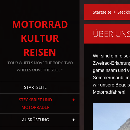
Startseite
>
Steckb
MOTORRAD
ÜBER UN
KULTUR
REISEN
Wir sind ein reis
"FOUR WHEELS MOVE THE BODY. TWO
Zweirad-Erfahrung
WHEELS MOVE THE SOUL."
gemeinsam und ver
Sommerurlaub im S
wir unsere Begeis
STARTSEITE
Motorradfahren!
STECKBRIEF UND
MOTORRÄDER
AUSRÜSTUNG