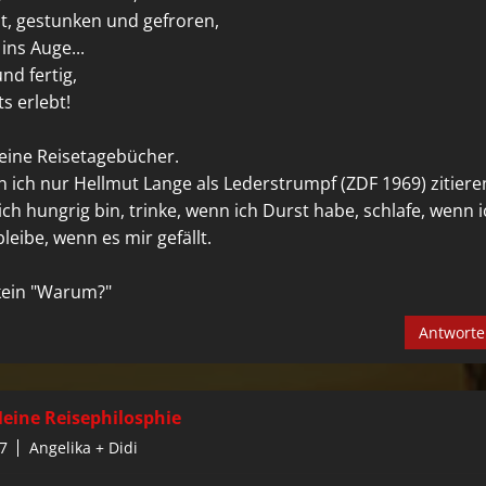
t, gestunken und gefroren,
ins Auge...
und fertig,
ts erlebt!
eine Reisetagebücher.
 ich nur Hellmut Lange als Lederstrumpf (ZDF 1969) zitiere
ich hungrig bin, trinke, wenn ich Durst habe, schlafe, wenn 
eibe, wenn es mir gefällt.
 kein "Warum?"
Antwort
eine Reisephilosphie
7
Angelika + Didi