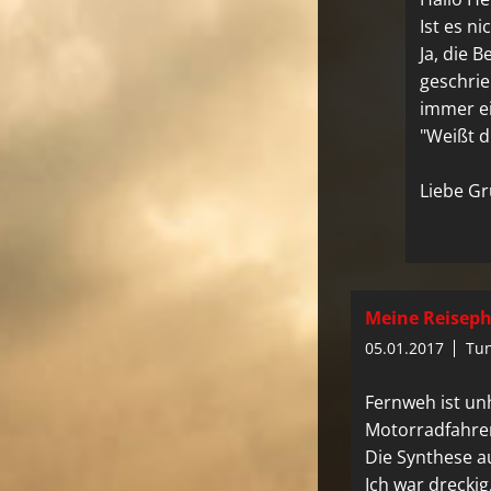
Ist es n
Ja, die 
geschrieb
immer ei
"Weißt d
Liebe Gr
Meine Reiseph
05.01.2017
Tun
Fernweh ist unh
Motorradfahren
Die Synthese au
Ich war drecki