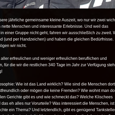
nsere jährliche gemeinsame kleine Auszeit, wo nur wir zwei wich
ch nette Menschen und interessante Erlebnisse. Und weil das
n einer Gruppe nicht geht, fahren wir ausschließlich zu zweit. 
nd (und per Handzeichen) und haben die gleichen Bedürfnisse.
gen wir nicht.
 aller erfreulichen und weniger erfreulichen beruflichen und
en, für die wir die restlichen 340 Tage im Jahr zur Verfügung ste
g!
sophie: Wie ist das Land wirklich? Wie sind die Menschen dort
astfreundlich oder mögen die keine Fremden? Wie wohnt man do
llen Gerichte gibt es und wie schmeckt das? Welche Klischees
das eh alles nur Vorurteile? Was interessiert die Menschen, ist
ichte ein Thema? Und letztendlich, gibt es genügend Tankstelle