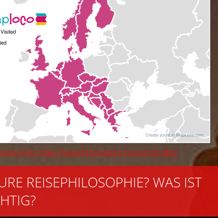
reate Your Own Visited European Countries Map
EURE REISEPHILOSOPHIE? WAS IST
HTIG?