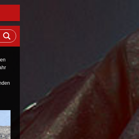
ren
ahr
inden