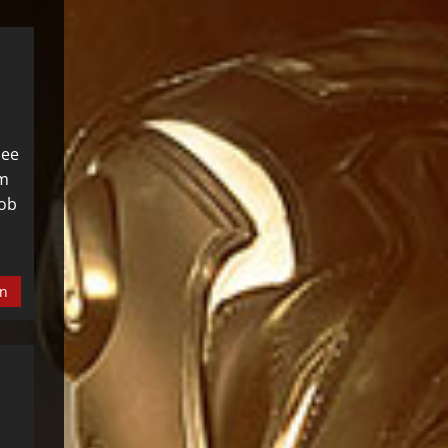
dee
em
 ob
en