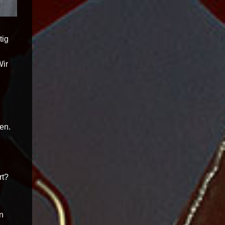
tig
Wir
hen.
rt?
n