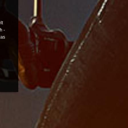
lt
h -
was