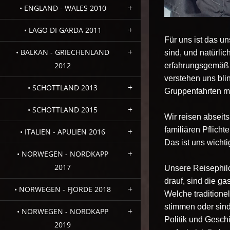
• ENGLAND - WALES 2010
• LAGO DI GARDA 2011
Für uns ist das u
• BALKAN - GRIECHENLAND
sind, und natürli
2012
erfahrungsgemäß i
verstehen uns bli
• SCHOTTLAND 2013
Gruppenfahrten mö
• SCHOTTLAND 2015
Wir reisen abseits
familiären Pflicht
• ITALIEN - APULIEN 2016
Das ist uns wichti
• NORWEGEN - NORDKAPP
2017
Unsere Reisephilo
drauf, sind die g
• NORWEGEN - FJORDE 2018
Welche traditione
stimmen oder sind 
• NORWEGEN - NORDKAPP
Politik und Gesch
2019