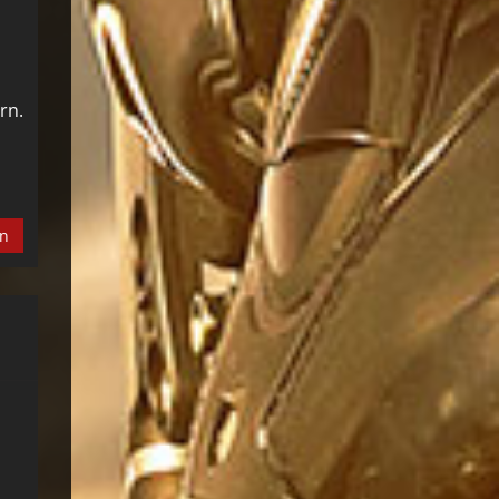
rn.
en