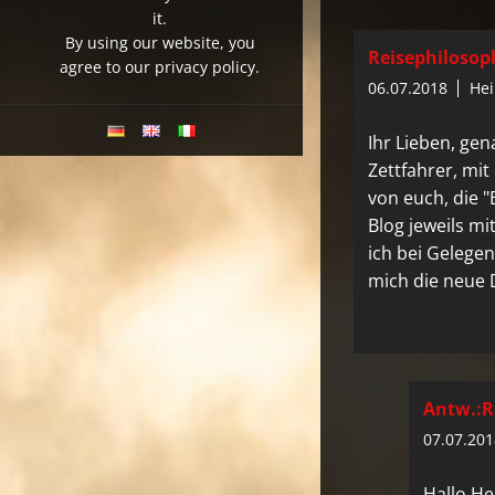
it.
By using our website, you
Reisephilosop
agree to our privacy policy.
06.07.2018
Hei
Ihr Lieben, gen
Zettfahrer, mit
von euch, die 
Blog jeweils mi
ich bei Gelegen
mich die neue D
Antw.:R
07.07.201
Hallo He