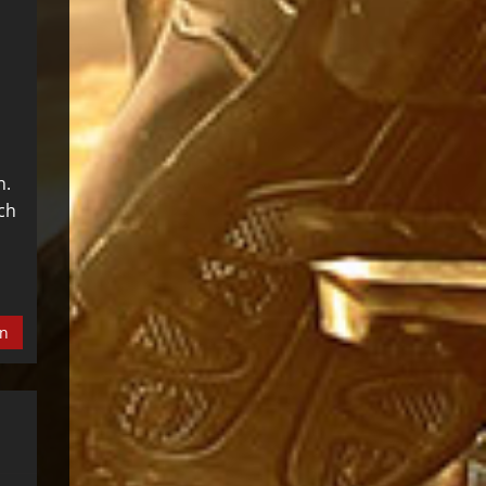
n.
ich
en