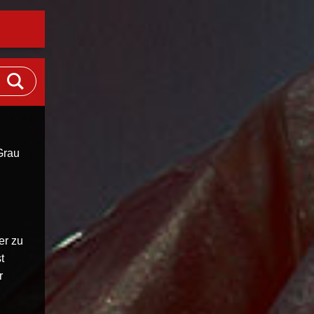
Grau
er zu
t
r