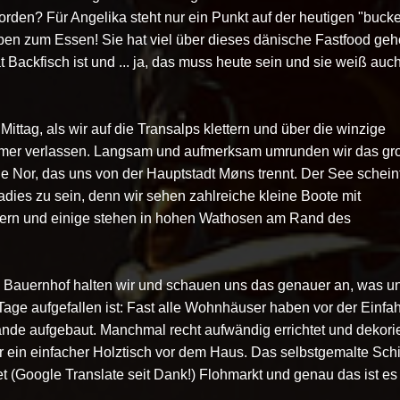
orden? Für Angelika steht nur ein Punkt auf der heutigen "bucke
ppen zum Essen! Sie hat viel über dieses dänische Fastfood gehö
 Backfisch ist und ... ja, das muss heute sein und sie weiß auc
Mittag, als wir auf die Transalps klettern und über die winzige
mmer verlassen. Langsam und aufmerksam umrunden wir das gr
 Nor, das uns von der Hauptstadt Møns trennt. Der See scheint
dies zu sein, denn wir sehen zahlreiche kleine Boote mit
hern und einige stehen in hohen Wathosen am Rand des
 Bauernhof halten wir und schauen uns das genauer an, was u
Tage aufgefallen ist: Fast alle Wohnhäuser haben vor der Einfah
ände aufgebaut. Manchmal recht aufwändig errichtet und dekorie
ein einfacher Holztisch vor dem Haus. Das selbstgemalte Schi
t (Google Translate seit Dank!) Flohmarkt und genau das ist es