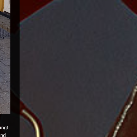
ingt
ind