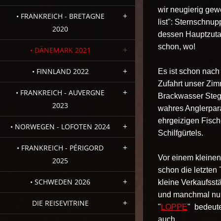
wir neugierig gew
• FRANKREICH - BRETAGNE
list": Sternschnu
2020
dessen Hauptzutat
schon, wo!
• DÄNEMARK 2021
• FINNLAND 2022
Es ist schon nach 
Zufahrt unser Zi
• FRANKREICH - AUVERGNE
Brackwasser Stege
2023
wahres Anglerpara
ehrgeizigen Fisc
• NORWEGEN - LOFOTEN 2024
Schilfgürtels.
• FRANKREICH - PÉRIGORD
Vor einem kleinen
2025
schon die letzten 
• SCHWEDEN 2026
kleine Verkaufsst
und manchmal nur 
DIE REISEVITRINE
"
LOPPE
" bedeute
auch.