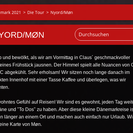
emark 2021
>
Die Tour
>
Nyord/Møn
 NYORD/MØN
üb und bewölkt, als wir am Vormittag in Claus´ geschmackvoller
eines Frühstück jausnen. Der Himmel spielt alle Nuancen von 
°C abgekühlt. Sehr erholsam! Wir sitzen noch lange danach im
en Innenhof mit einer Tasse Kaffee und überlegen, was wir
ten.
ohntes Gefühl auf Reisen! Wir sind es gewohnt, jeden Tag weit
läne und "To Dos" zu haben. Aber diese kleine Dänemarkreise is
en länger an einem Ort und machen auch einfach nur Urlaub. Wi
leine Karte von Møn.