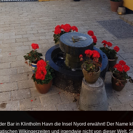
der Bar in Klintholm Havn die Insel Nyord erwähnt! Der Name kl
atischen Wikingerzeiten und irgendwie nicht von dieser Welt. S