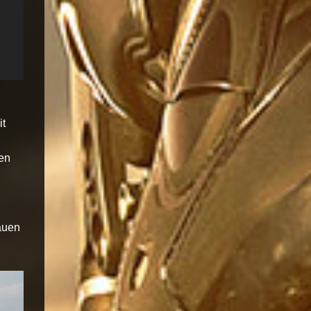
it
ren
auen