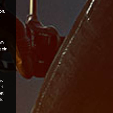
t
rt,
h
oße
 ein
ns
rt
rt
ld