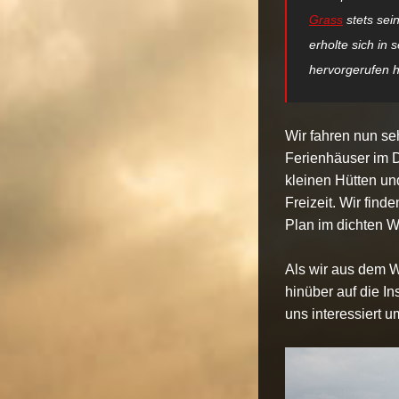
Grass
stets sei
erholte sich in
hervorgerufen h
Wir fahren nun se
Ferienhäuser im D
kleinen Hütten un
Freizeit. Wir fin
Plan im dichten Wa
Als wir aus dem W
hinüber auf die I
uns interessiert u