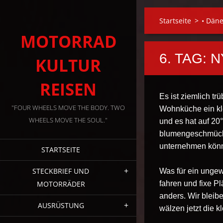
Startseite
>
• Dän
MOTORRAD
6. TAG:
KULTUR
REISEN
Es ist ziemlich tr
"FOUR WHEELS MOVE THE BODY. TWO
Wohnküche ein kl
WHEELS MOVE THE SOUL."
und es hat auf 20
blumengeschmückt
unternehmen könn
STARTSEITE
STECKBRIEF UND
Was für ein ungew
MOTORRÄDER
fahren und fixe P
anders. Wir bleib
AUSRÜSTUNG
wälzen jetzt die k