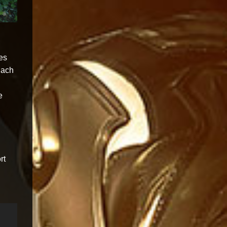
es
nach
e
rt
n