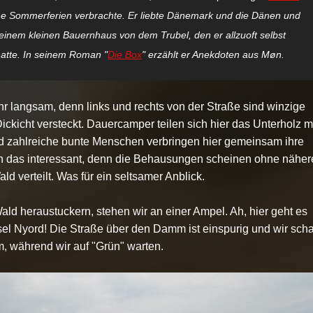
ne Sommerferien verbrachte. Er liebte Dänemark und die Dänen und
 seinem kleinen Bauernhaus von dem Trubel, den er allzuoft selbst
atte. In seinem Roman "
Die Box
" erzählt er Anekdoten aus Møn.
hr langsam, denn links und rechts von der Straße sind winzige
ickicht versteckt. Dauercamper teilen sich hier das Unterholz m
d zahlreiche bunte Menschen verbringen hier gemeinsam ihre
den das interessant, denn die Behausungen scheinen ohne nähe
ld verteilt. Was für ein seltsamer Anblick.
ald heraustuckern, stehen wir an einer Ampel. Ah, hier geht es
nsel Nyord! Die Straße über den Damm ist einspurig und wir sch
m, während wir auf "Grün" warten.