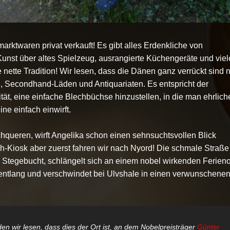
arktwaren privat verkauft! Es gibt alles Erdenkliche von
unst über altes Spielzeug, ausrangierte Küchengeräte und viel
 nette Tradition! Wir lesen, dass die Dänen ganz verrückt sind 
, Secondhand-Läden und Antiquariaten. Es entspricht der
tät, eine einfache Blechbüchse hinzustellen, in die man ehrlich
e einfach einwirft.
chqueren, wirft Angelika schon einen sehnsuchtsvollen Blick
h-Kiosk aber zuerst fahren wir nach Nyord! Die schmale Straße
r Stegebucht, schlängelt sich an einem nobel wirkenden Ferieno
entlang und verschwindet bei Ulvshale in einen verwunschene
den wir lesen, dass dies der Ort ist, an dem Nobelpreisträger
Günter