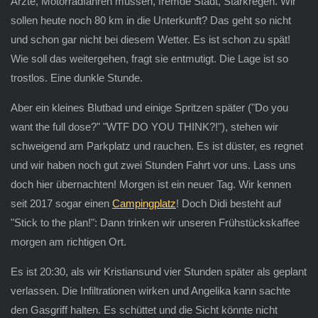
Ärzte, Motorradfahren müssen, fremde Stadt, Starkregen. Wir
sollen heute noch 80 km in die Unterkunft? Das geht so nicht
und schon gar nicht bei diesem Wetter. Es ist schon zu spät!
Wie soll das weitergehen, fragt sie entmutigt. Die Lage ist so
trostlos. Eine dunkle Stunde.
Aber ein kleines Blutbad und einige Spritzen später ("Do you
want the full dose?" "WTF DO YOU THINK?!"), stehen wir
schweigend am Parkplatz und rauchen. Es ist düster, es regnet
und wir haben noch gut zwei Stunden Fahrt vor uns. Lass uns
doch hier übernachten! Morgen ist ein neuer Tag. Wir kennen
seit 2017 sogar einen
Campingplatz
! Doch Didi besteht auf
"Stick to the plan!": Dann trinken wir unseren Frühstückskaffee
morgen am richtigen Ort.
Es ist 20:30, als wir Kristiansund vier Stunden später als geplant
verlassen. Die Infiltrationen wirken und Angelika kann sachte
den Gasgriff halten. Es schüttet und die Sicht könnte nicht