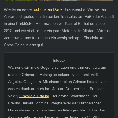
Wieder eines der
schönsten Dörfer
Frankreichs! Wir werfen
Anker und quetschen die beiden Transalps am Fuße der Altstadt
in eine Parklücke. Hier machen wir Pause! Es hat dunstige
28°C und wir stiefeln nur ein paar Meter in die Altstadt. Wir sind
verschwitzt und fühlen uns ein wenig schlapp. Ein eiskaltes
Coca-Cola tut jetzt gut!
Infobox
Während wir in die Gegend schauen und sinnieren, warum
uns der Ortsname Estaing so bekannt vorkommt, wirft
Angelika Google an. Mit einem breiten Grinsen liest sie vor,
was es damit auf sich hat: Ja klar! Der berühmte Präsident
Valéry
Giscard d´Estaing
! Der große Staatsmann und
Freund Helmut Schmids, Wegbereiter der Europäischen
Union stammt aus dem hiesigen Adelsgeschlecht. Die Burg
da oben gehörte ihm, bis er vor drei Jahren an COVID