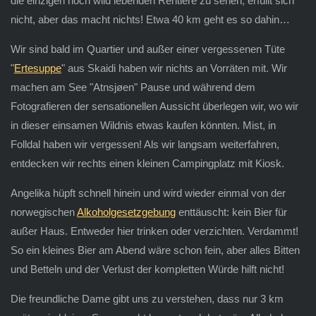
die einzigen noch wild lebenden Rentiere zu sehen, erfüllt sich
nicht, aber das macht nichts! Etwa 40 km geht es so dahin…
Wir sind bald im Quartier und außer einer vergessenen Tüte
"
Ertesuppe
" aus Skaidi haben wir nichts an Vorräten mit. Wir
machen am See "Atnsjøen" Pause und während dem
Fotografieren der sensationellen Aussicht überlegen wir, wo wir
in dieser einsamen Wildnis etwas kaufen könnten. Mist, in
Folldal haben wir vergessen! Als wir langsam weiterfahren,
entdecken wir rechts einen kleinen Campingplatz mit Kiosk.
Angelika hüpft schnell hinein und wird wieder einmal von der
norwegischen
Alkoholgesetzgebung
enttäuscht: kein Bier für
außer Haus. Entweder hier trinken oder verzichten. Verdammt!
So ein kleines Bier am Abend wäre schon fein, aber alles Bitten
und Betteln und der Verlust der kompletten Würde hilft nicht!
Die freundliche Dame gibt uns zu verstehen, dass nur 3 km