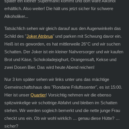
später ein kleiner Supermarkt kommt und dort wäre Alkohol
erhältlich. Also weiter! Die hält uns jetzt sicher für schwere
Alkoholiker...
Tatsächlich sehen wir gleich darauf aus den Augenwinkeln das
Schild des "
Joker Atnbrua
" und parken mit Schwung davor ein.
Heiß ist es geworden, es hat mittlerweile 26°C und wir suchen
Schatten. Der Joker ist ein kleiner Nahversorger und wir kaufen
Brot und Käse, Schokoladejoghurt, Orangensaft, Kekse und
zwei Dosen Bier. Das wird heute Abend reichen!
Nur 3 km später sehen wir links unter uns das mächtige
Gemeinschaftshaus des "Rondane Friluftssenter", es ist 15:00.
Hier ist unser
Quartier
! Vorsichtig nehmen wir die ebenso
spitzwinkelige wir schottrige Abfahrt und bleiben im Schatten
stehen. Wir werden sogleich bemerkt und die nette junge Frau
checkt uns ein. Ob wir wohl wirklich … genau diese Hütte? …
sicher?