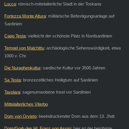
Lucca
: römisch-mittelalterliche Stadt in der Toskana
Fortezza Monte Altura
: militärische Befestigungsanlage auf
Sardinien
Capo Testa
: vielleicht der schönste Platz in Nordsardinien
Tempel von Malchittu
: archäologische Sehenswürdigkeit, etwa
1000 v. Chr.
Die Nuraghenkultur
: sardische Kultur vor 3500 Jahren
Sa Testa
: bronzezeitliches Heiligtum auf Sardinien
Tavolara
: sagenumwobene Insel vor Sardinien
Mittelalterliches Viterbo
Dom von Orvieto
: beeindruckender Dom aus dem 13. Jhdr.
Dom/Grab des Hl. Franz von Assisi
: hier ist der berühmte