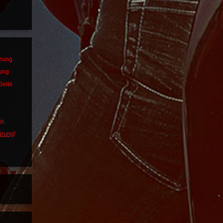
dnung
bung
Seite
i.
ärung
!