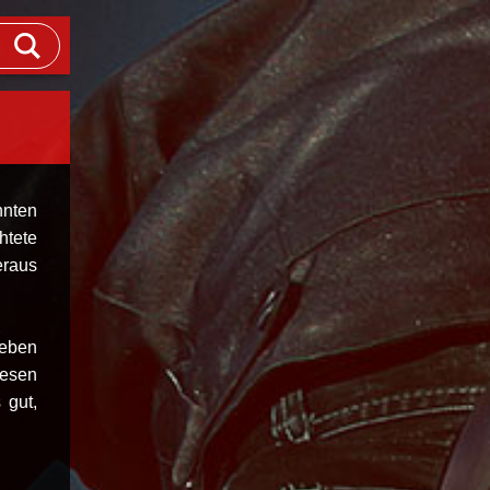
nten
htete
raus
Leben
iesen
 gut,