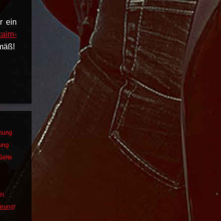
r ein
airn-
emäß!
dnung
bung
Seite
i.
ärung
!