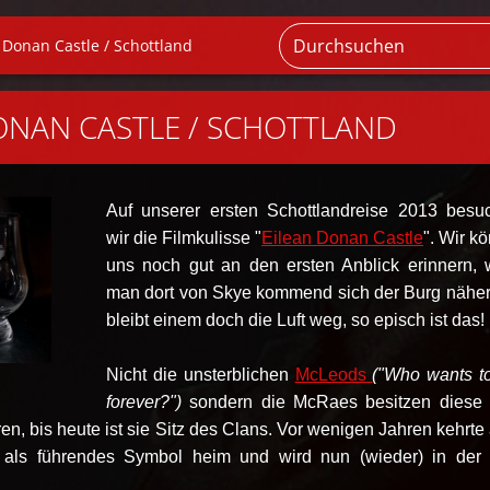
 Donan Castle / Schottland
ONAN CASTLE / SCHOTTLAND
Auf unserer ersten Schottlandreise 2013 besu
wir die Filmkulisse "
Eilean Donan Castle
". Wir k
uns noch gut an den ersten Anblick erinnern,
man dort von Skye kommend sich der Burg näher
bleibt einem doch die Luft weg, so episch ist das!
Nicht die unsterblichen
McLeods
("Who wants to
forever?")
sondern die McRaes besitzen diese
en, bis heute ist sie Sitz des Clans. Vor wenigen Jahren kehrte
 als führendes Symbol heim und wird nun (wieder) in der