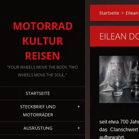
Startseite
>
Eilean
MOTORRAD
EILEAN D
KULTUR
REISEN
"FOUR WHEELS MOVE THE BODY. TWO
WHEELS MOVE THE SOUL."
STARTSEITE
STECKBRIEF UND
MOTORRÄDER
seit etwa 700 Jahr
AUSRÜSTUNG
das Clanschwert
aufbewahrt.