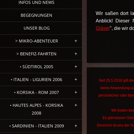
INFOS UND NEWS
Wir saßen dort l
BEGEGNUNGEN
Anblick! Dieser 
UNSER BLOG
Gläser
", die wir
> MIKRO-ABENTEUER
> BENEFIZ-FAHRTEN
• SÜDTIROL 2005
• ITALIEN - LIGURIEN 2006
Seit 25.5.2018 gilt 
keine Anwendung au
• KORSIKA - ROM 2007
persönlicher oder fami
• HAUTES ALPES - KORSIKA
Wir bieten kei
2008
Es gibt keinen Onl
• SARDINIEN - ITALIEN 2009
Dennoch ist uns der Sc