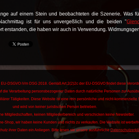
ange auf einem Stein und beobachteten die Szenerie. Was fü
Nachmittag ist für uns unvergeßlich und die beiden "
Glenc
 dort erstanden, die haben wir auch in Verwendung. Widmungsg
die EU-DSGVO iVm DSG 2018. Gemäß Art.2(2)2c der EU-DSGVO findet diese Veror
f die Verarbeitung personsbezogener Daten durch natürliche Personen zur Ausü
liärer Tätigkeiten.
Diese Website ist eine rein persönliche und nicht-kommerzielle 
und wird von keiner juristischen Person betrieben.
ne Mitgliedschaften, keinen Mitgliederbereich und verschicken keine Newsletter.
ine-Shop, wir haben keine Kunden und nichts zu verkaufen. Die Website ist werbefre
hutz ihrer Daten ein Anliegen. Bitte lesen sie unsere ausführliche
Datenschutzerkl