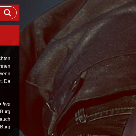
chten
önnen
 wenn
t. Da
 live
 Burg
 auch
 Burg