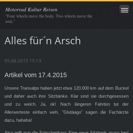
Motorrad Kultur Reisen
"Four wheels move the body. Two wheels move the
soul."
Alles für´n Arsch
05.06.2015 15:13
Artikel vom 17.4.2015
Unsere Transalps haben jetzt etwa 120.000 km auf dem Buckel
und daher auch ihre Sitzbänke. Klar sind sie durchgesessen
und zu weich. Ja, ok! Nach längeren Fahrten tut der
Allerwerteste einfach weh. "Glutäago" sagen die Fachärzte
dazu, hahaha!
Also reift nun die Entscheidung: Eine neue Sitzbank muss her!