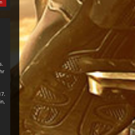
en
s.
Ihr
17.
in,