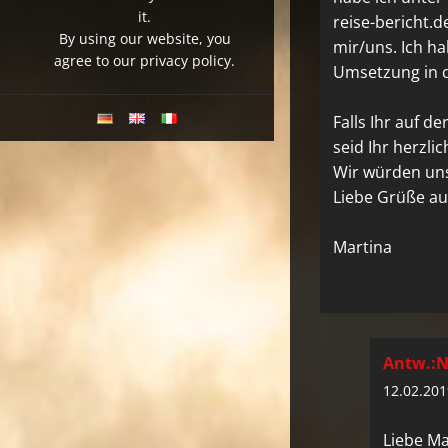
it.
reise-bericht.d
By using our website, you
mir/uns. Ich ha
agree to our privacy policy.
Umsetzung in d
Falls Ihr auf 
seid Ihr herzli
Wir würden uns
Liebe Grüße au
Martina
Antw.:N
12.02.201
Liebe Ma