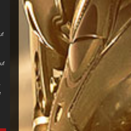
uf
auf
r
e