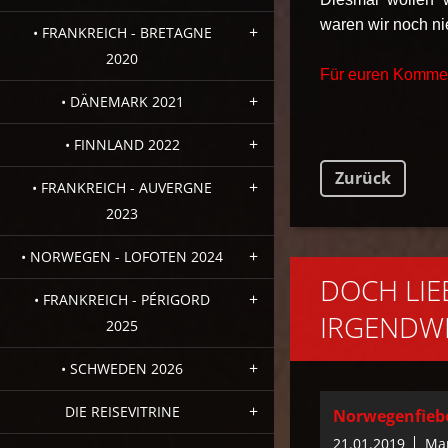
waren wir noch ni
• FRANKREICH - BRETAGNE
2020
Für euren Komment
• DÄNEMARK 2021
• FINNLAND 2022
Zurück
• FRANKREICH - AUVERGNE
2023
• NORWEGEN - LOFOTEN 2024
DOCH LIE
• FRANKREICH - PÉRIGORD
IRGENDWE
2025
• SCHWEDEN 2026
DIE REISEVITRINE
Norwegenfieb
21.01.2019
Mar