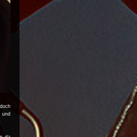
 doch
d und
n da