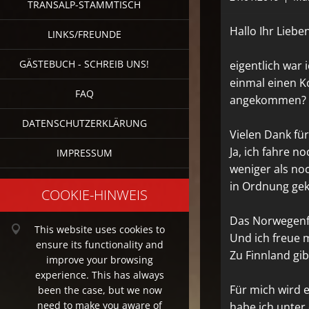
TRANSALP-STAMMTISCH
Hallo Ihr Lieben
LINKS/FREUNDE
GÄSTEBUCH - SCHREIB UNS!
eigentlich war
einmal einen K
FAQ
angekommen? Od
DATENSCHUTZERKLÄRUNG
Vielen Dank fü
Ja, ich fahre n
IMPRESSUM
weniger als no
in Ordnung g
COOKIE-HINWEIS
Das Norwegenfi
This website uses cookies to
Und ich freue 
ensure its functionality and
Zu Finnland gi
improve your browsing
experience. This has always
Für mich wird 
been the case, but we now
need to make you aware of
habe ich unter