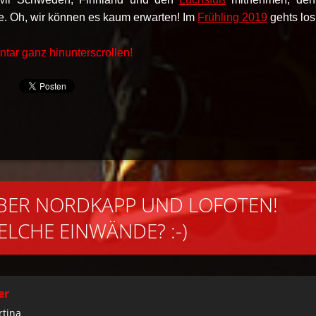
e. Oh, wir können es kaum erwarten! Im
Frühling 2019
gehts los
ar ganz hinunterscrollen!
BER NORDKAPP UND LOFOTEN!
LCHE EINWÄNDE? :-)
er
tina