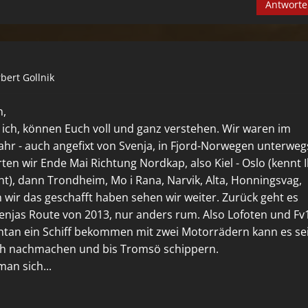
Antwort
bert Gollnik
n,
+ ich, können Euch voll und ganz verstehen. Wir waren im
hr - auch angefixt von Svenja, in Fjord-Norwegen unterweg
rten wir Ende Mai Richtung Nordkap, also Kiel - Oslo (kennt 
cht), dann Trondheim, Mo i Rana, Narvik, Alta, Honningsvag,
wir das geschafft haben sehen wir weiter. Zurück geht es
venjas Route von 2013, nur anders rum. Also Lofoten und Fv
ontan ein Schiff bekommen mit zwei Motorrädern kann es se
ch nachmachen und bis Tromsö schippern.
 man sich...