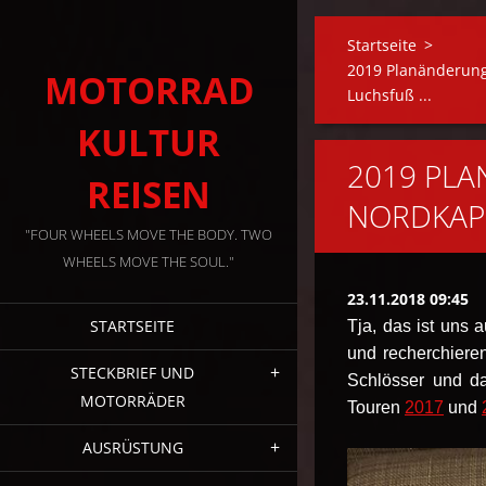
Startseite
>
2019 Planänderung
MOTORRAD
Luchsfuß ...
KULTUR
2019 PLA
REISEN
NORDKAPP
"FOUR WHEELS MOVE THE BODY. TWO
WHEELS MOVE THE SOUL."
23.11.2018 09:45
STARTSEITE
Tja, das ist uns 
und recherchiere
STECKBRIEF UND
Schlösser und d
MOTORRÄDER
Touren
2017
und
AUSRÜSTUNG