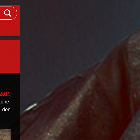
 2019
oire-
h den