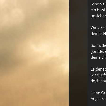
Schön zu
ein biss
unsicher 
Wir vers
deiner H
Boah, di
gerade, 
deine E
Leider s
wir dürf
doch sp
Liebe G
Angelika