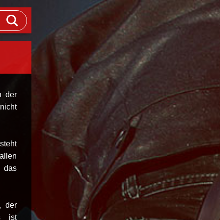
n der
nicht
steht
allen
 das
, der
 ist