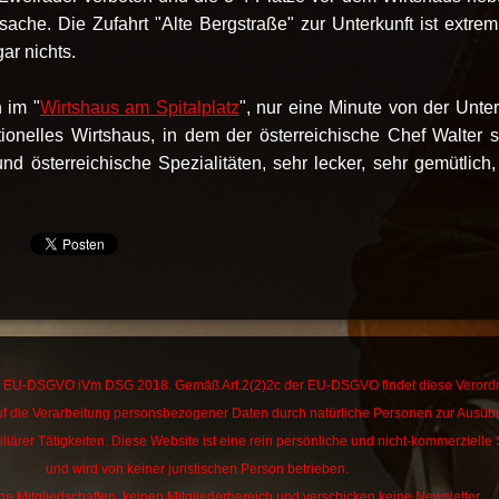
sache. Die Zufahrt "Alte Bergstraße" zur Unterkunft ist extrem 
gar nichts.
 im "
Wirtshaus am Spitalplatz
", nur eine Minute von der Unter
ditionelles Wirtshaus, in dem der österreichische Chef Walter s
nd österreichische Spezialitäten, sehr lecker, sehr gemütlich,
.
die EU-DSGVO iVm DSG 2018. Gemäß Art.2(2)2c der EU-DSGVO findet diese Veror
f die Verarbeitung personsbezogener Daten durch natürliche Personen zur Ausü
liärer Tätigkeiten.
Diese Website ist eine rein persönliche und nicht-kommerzielle 
und wird von keiner juristischen Person betrieben.
ne Mitgliedschaften, keinen Mitgliederbereich und verschicken keine Newsletter.