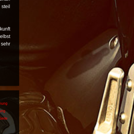
steil
kunft
elbst
 sehr
dnung
bung
Seite