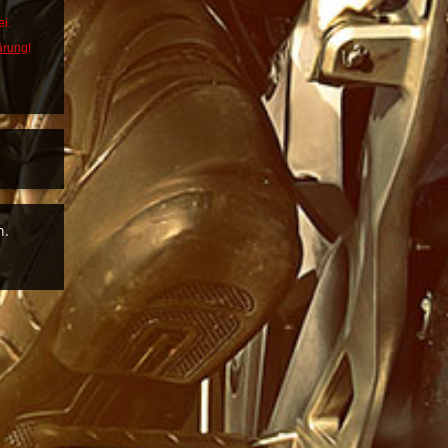
i.
ärung
!
n.