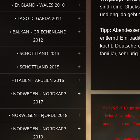
• ENGLAND - WALES 2010
sind reine Glücks
und eng, da geht 
• LAGO DI GARDA 2011
Tipp: Abendessen
• BALKAN - GRIECHENLAND
entfernt! Ein tra
2012
kocht. Deutsche u
• SCHOTTLAND 2013
familiär, sehr urig
• SCHOTTLAND 2015
• ITALIEN - APULIEN 2016
• NORWEGEN - NORDKAPP
2017
Seit 25.5.2018 gilt 
• NORWEGEN - FJORDE 2018
keine Anwendung au
persönlicher oder fami
• NORWEGEN - NORDKAPP
2019
Wir bieten kei