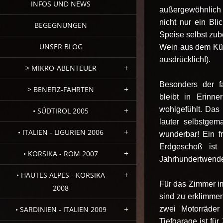
INFOS UND NEWS
außergewöhnlich 
nicht nur ein Bli
BEGEGNUNGEN
Speise selbst zub
UNSER BLOG
Wein aus dem Küh
ausdrücklich!).
> MIKRO-ABENTEUER
Besonders der fa
> BENEFIZ-FAHRTEN
bleibt in Erinn
wohlgefühlt. Das
• SÜDTIROL 2005
lauter selbstgem
• ITALIEN - LIGURIEN 2006
wunderbar! Ein f
Erdgeschoß ist
• KORSIKA - ROM 2007
Jahrhundertwend
• HAUTES ALPES - KORSIKA
Für das Zimmer i
2008
sind zu erklimme
• SARDINIEN - ITALIEN 2009
zwei Motorräder
Tiefgarage ist fü