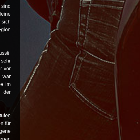
 sind
leine
 sich
egion
sstil
 sehr
r vor
n war
ie im
 der
tufen
n für
egene
benan