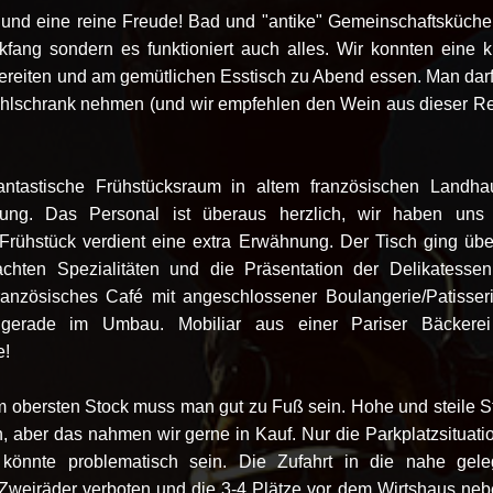
und eine reine Freude! Bad und "antike" Gemeinschaftsküche
ckfang sondern es funktioniert auch alles. Wir konnten eine k
ereiten und am gemütlichen Esstisch zu Abend essen. Man darf
lschrank nehmen (und wir empfehlen den Wein aus dieser R
ntastische Frühstücksraum in altem französischen Landhau
erung. Das Personal ist überaus herzlich, wir haben uns
 Frühstück verdient eine extra Erwähnung. Der Tisch ging übe
achten Spezialitäten und die Präsentation der Delikatesse
ranzösisches Café mit angeschlossener Boulangerie/Patisser
 gerade im Umbau. Mobiliar aus einer Pariser Bäckerei
e!
m obersten Stock muss man gut zu Fuß sein. Hohe und steile S
n, aber das nahmen wir gerne in Kauf.
Nur die Parkplatzsituatio
 könnte problematisch sein. Die Zufahrt in die nahe gel
r Zweiräder verboten und die 3-4 Plätze vor dem Wirtshaus ne