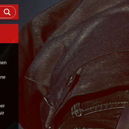
chen
ine
ber
ir