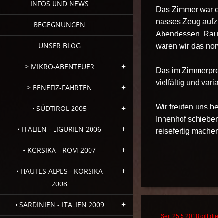
INFOS UND NEWS
Das Zimmer war ei
nasses Zeug aufzu
BEGEGNUNGEN
Abendessen. Raus
UNSER BLOG
waren wir das nor
> MIKRO-ABENTEUER
Das im Zimmerprei
vielfältig und vari
> BENEFIZ-FAHRTEN
Wir freuten uns b
• SÜDTIROL 2005
Innenhof schieben
• ITALIEN - LIGURIEN 2006
reisefertig machen
• KORSIKA - ROM 2007
• HAUTES ALPES - KORSIKA
2008
• SARDINIEN - ITALIEN 2009
Seit 25.5.2018 gilt 