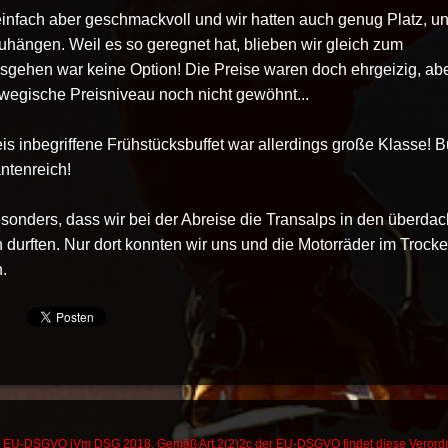
nfach aber geschmackvoll und wir hatten auch genug Platz, u
hängen. Weil es so geregnet hat, blieben wir gleich zum
gehen war keine Option! Die Preise waren doch ehrgeizig, ab
wegische Preisniveau noch nicht gewöhnt...
s inbegriffene Frühstücksbuffet war allerdings große Klasse! B
antenreich!
esonders, dass wir bei der Abreise die Transalps in den überda
 durften. Nur dort konnten wir uns und die Motorräder im Trock
.
die EU-DSGVO iVm DSG 2018. Gemäß Art.2(2)2c der EU-DSGVO findet diese Veror