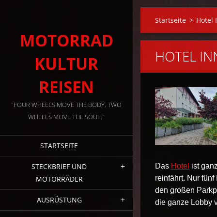
Startseite
>
Hotel 
MOTORRAD
HOTEL IN
KULTUR
REISEN
"FOUR WHEELS MOVE THE BODY. TWO
WHEELS MOVE THE SOUL."
STARTSEITE
STECKBRIEF UND
Das
Hotel
ist gan
reinfährt. Nur fün
MOTORRÄDER
den großen Parkp
AUSRÜSTUNG
die ganze Lobby v