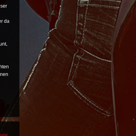
nser
er da
unt,
chten
enen
dnung