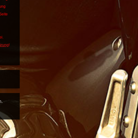
bung
Seite
i.
ärung
!
n.