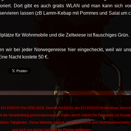
riert. Dort gibt es auch gratis WLAN und man kann sich vo
 servieren lassen (zB Lamm-Kebap mit Pommes und Salat um c
llplätze für Wohnmobile und die Zeltwiese ist flauschiges Grün.
en wir bei jeder Norwegenreise hier eingecheckt, weil wir uns
Eine Nacht kostete 50 €.
die EU-DSGVO iVm DSG 2018. Gemäß Art.2(2)2c der EU-DSGVO findet diese Veror
f die Verarbeitung personsbezogener Daten durch natürliche Personen zur Ausü
liärer Tätigkeiten.
Diese Website ist eine rein persönliche und nicht-kommerzielle 
und wird von keiner juristischen Person betrieben.