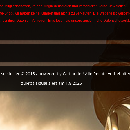
ne Mitgliedschaften, keinen Mitgliederbereich und verschicken keine Newsletter.
ine-Shop, wir haben keine Kunden und nichts zu verkaufen. Die Website ist werbefre
hutz ihrer Daten ein Anliegen. Bitte lesen sie unsere ausführliche
Datenschutzerkl
oselstorfer © 2015 / powered by Webnode / Alle Rechte vorbehalte
zuletzt aktualisiert am 1.8.2026