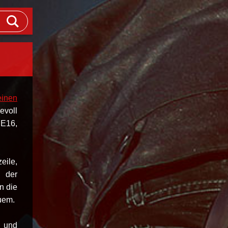
einen
evoll
 E16,
.
eile,
 der
n die
quem.
z und