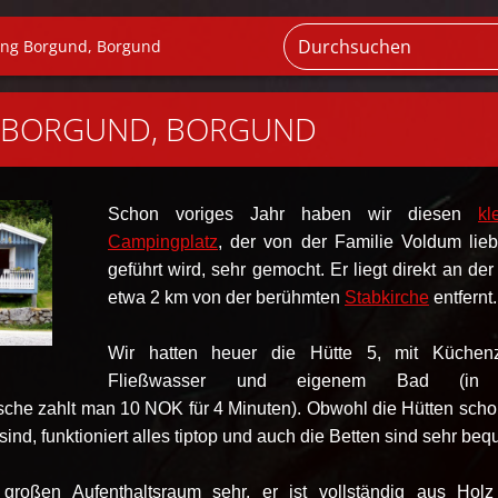
ng Borgund, Borgund
 BORGUND, BORGUND
Schon voriges Jahr haben wir diesen
kl
Campingplatz
, der von der Familie Voldum lieb
geführt wird, sehr gemocht. Er liegt direkt an der
etwa 2 km von der berühmten
Stabkirche
entfernt
Wir hatten heuer die Hütte 5, mit Küchenz
Fließwasser und eigenem Bad (in
che zahlt man 10 NOK für 4 Minuten). Obwohl die Hütten scho
nd, funktioniert alles tiptop und auch die Betten sind sehr be
roßen Aufenthaltsraum sehr, er ist vollständig aus Hol