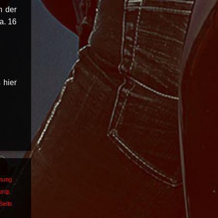
n der
a. 16
 hier
dnung
bung
Seite