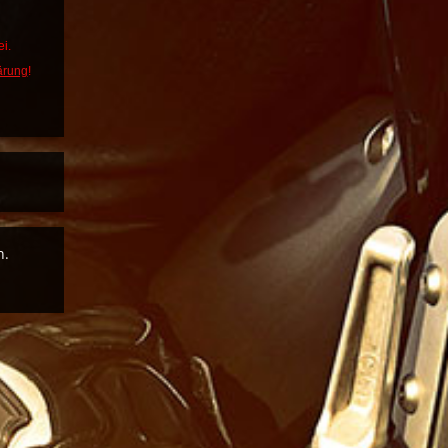
i.
ärung
!
n.