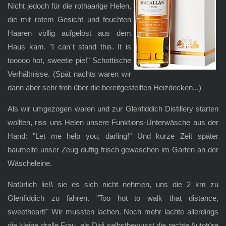
Nicht jedoch für die rothaarige Helen,
die mit rotem Gesicht und feuchten
Haaren völlig aufgelöst aus dem
Haus kam. "I can´t stand this. It is
tooooo hot, sweetie pie!" Schottische
Verhältnisse. (Spät nachts waren wir
dann aber sehr froh über die bereitgestellten Heizdecken...)
Als wir umgezogen waren und zur Glenfiddich Distillery starten
wollten, riss uns Helen unsere Funktions-Unterwäsche aus der
Hand: "Let me help you, darling!" Und kurze Zeit später
baumelte unser Zeug duftig frisch gewaschen im Garten an der
Wäscheleine.
Natürlich ließ sie es sich nicht nehmen, uns die 2 km zu
Glenfiddich zu fahren. "Too hot to walk that distance,
sweetheart!" Wir mussten lachen. Noch mehr lachte allerdings
die kleine dralle Frau, als Didi selbstbewusst die rechte Autotüre