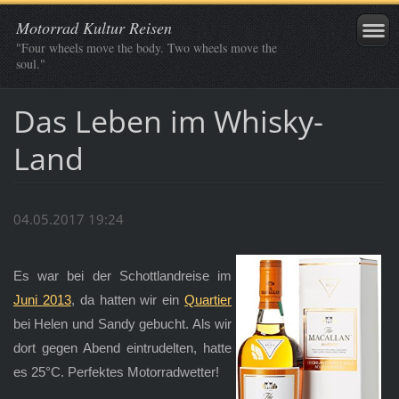
Motorrad Kultur Reisen
"Four wheels move the body. Two wheels move the
soul."
Das Leben im Whisky-
Land
04.05.2017 19:24
Es war bei der Schottlandreise im
Juni 2013
, da hatten wir ein
Quartier
bei Helen und Sandy gebucht. Als wir
dort gegen Abend eintrudelten, hatte
es 25°C. Perfektes Motorradwetter!