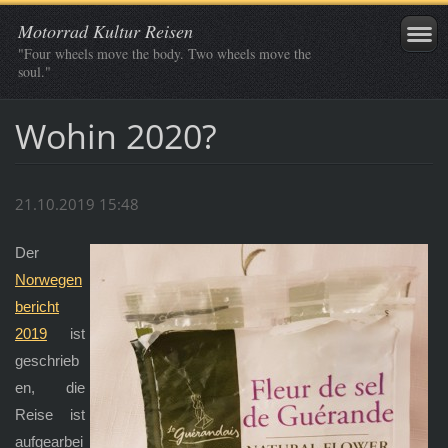
Motorrad Kultur Reisen
"Four wheels move the body. Two wheels move the
soul."
Wohin 2020?
21.10.2019 15:48
Der
Norwegen
bericht
2019
ist
geschrieb
en, die
Reise ist
aufgearbei